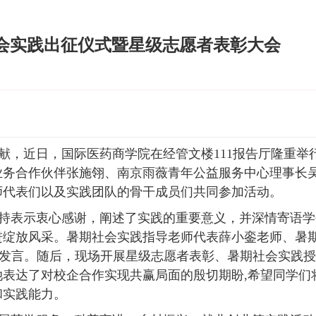
社会实践出征仪式暨星级志愿者表彰大会
献，
近日
，国际医药商学院
在经管文楼
111报告厅
隆重举
业务合作伙伴
张施翎、南京雨薇青年公益服务中心理事长
师
代表们以及
实践团队
的骨干
成员
们共同参加活动。
持表示衷心感谢，阐述了实践的重要意义，并
深情寄语学
进绽放风采。暑期社会实践指导老师代表薛小銮老师
、
暑
发言
。随后，现场开展星级志愿者表彰、暑期社会实践授
她表达了对校企合作实现共赢局面的殷切期盼
,
希望
同学们
和实践能力。