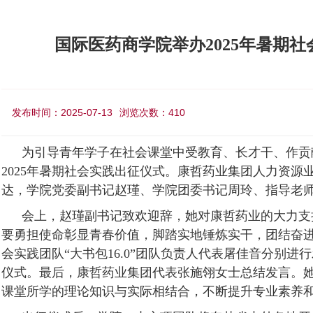
国际医药商学院举办2025年暑期
发布时间：2025-07-13
浏览次数：
410
为引导青年学子在社会课堂中受教育、长才干、作贡
2025年
暑期社会实践出征仪式。康哲药业集团
人力资源
达，
学院
党委副书记赵瑾、学院团委书记周玲、
指导老
会上，
赵瑾
副书记致欢迎辞，她对康哲药业的大力支
要
勇担使命彰显青春价值，脚踏实地锤炼实干，团结奋
会实践
团队
“大书包16.0”团队负责人代表屠佳音
分别进行
仪式。最后，康哲药业集团代表张施翎女士总结发言。
课堂所学的理论知识与实际相结合，
不断
提升专业素养