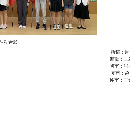
活动合影
撰稿：
周
编辑：王
初审：冯
复审：赵
终审：丁